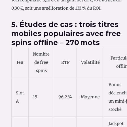
10 free spins de 0,10 € en un gain net de 0,70 € au lieu de
0,30 €, soit une amélioration de 133 % du ROI.
5. Études de cas : trois titres
mobiles populaires avec free
spins offline – 270 mots
Nombre
Particul
Jeu
de free
RTP
Volatilité
offli
spins
Bonus
Slot
déclench
15
96,2 %
Moyenne
A
un mini‑
stocké
Jackpot