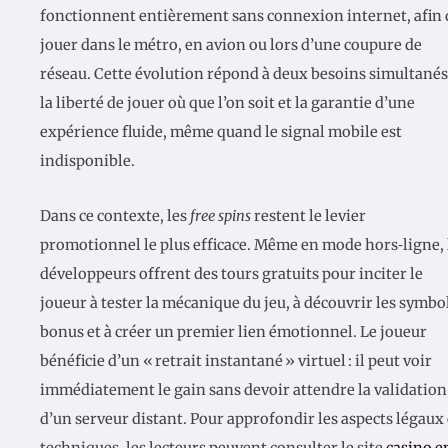
fonctionnent entièrement sans connexion internet, afin 
jouer dans le métro, en avion ou lors d’une coupure de
réseau. Cette évolution répond à deux besoins simultanés 
la liberté de jouer où que l’on soit et la garantie d’une
expérience fluide, même quand le signal mobile est
indisponible.
Dans ce contexte, les
free spins
restent le levier
promotionnel le plus efficace. Même en mode hors‑ligne, 
développeurs offrent des tours gratuits pour inciter le
joueur à tester la mécanique du jeu, à découvrir les symbo
bonus et à créer un premier lien émotionnel. Le joueur
bénéficie d’un « retrait instantané » virtuel : il peut voir
immédiatement le gain sans devoir attendre la validation
d’un serveur distant. Pour approfondir les aspects légaux 
techniques, les lecteurs peuvent consulter le site
casino e