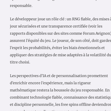
responsable.
Le développeur joue un rôle clé : un RNG fiable, des mises 
jour sécurisées et une transparence certifiée (voir les
rapports disponibles sur des sites comme Forum Avignon
assurent l’équité du jeu. Le joueur, de son côté, doit garder
l’esprit les probabilités, éviter les biais émotionnels et
appliquer des stratégies de mise adaptées à la volatilité d
titre choisi.
Les perspectives d’IA et de personnalisation promettent
d’enrichir encore l’expérience, mais la rigueur
mathématique restera la boussole du jeu responsable. En
combinant technologie fiable, connaissance des statistiq
et discipline personnelle, les free spins offline deviendro