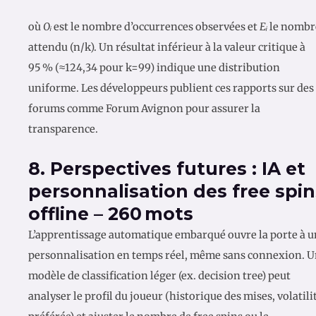
où
Oᵢ
est le nombre d’occurrences observées et
Eᵢ
le nombr
attendu (n/k). Un résultat inférieur à la valeur critique à
95 % (≈124,34 pour k=99) indique une distribution
uniforme. Les développeurs publient ces rapports sur des
forums comme Forum Avignon pour assurer la
transparence.
8. Perspectives futures : IA et
personnalisation des free spin
offline – 260 mots
L’apprentissage automatique embarqué ouvre la porte à 
personnalisation en temps réel, même sans connexion. 
modèle de classification léger (ex. decision tree) peut
analyser le profil du joueur (historique des mises, volatili