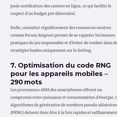
push‑notification des casinos en ligne, ce qui facilite le
respect d’un budget pré‑déterminé.
Enfin, consulter régulièrement des ressources neutres
comme Forum Avignon permet de se rappeler les bonnes
pratiques du jeu responsable et d’éviter de tomber dans d
stratégies basées uniquement sur le feeling.
7. Optimisation du code RNG
pour les appareils mobiles –
290 mots
Les processeurs ARM des smartphones offrent un
compromis entre puissance et consommation d’énergie. 
algorithmes de génération de nombres pseudo‑aléatoires
(PRNG) doivent donc être à la fois rapides et suffisammen