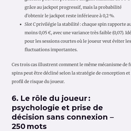
grâce au jackpot progressif, mais la probabilité
d’obtenir le jackpot reste inférieure à 0,2 %.
Slot C
privilégie la stabilité : chaque spin rapporte a
moins 0,05 €, avec une variance très faible (0,07). Id
pour les sessions courtes où le joueur veut éviter le
fluctuations importantes.
Ces trois cas illustrent comment le même mécanisme de f
spins peut être décliné selon la stratégie de conception et 
profil de risque du joueur.
6. Le rôle du joueur :
psychologie et prise de
décision sans connexion –
250 mots