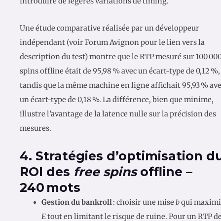
introduire de légères variations de timing.
Une étude comparative réalisée par un développeur
indépendant (voir Forum Avignon pour le lien vers la
description du test) montre que le RTP mesuré sur 100 00
spins offline était de 95,98 % avec un écart-type de 0,12 %,
tandis que la même machine en ligne affichait 95,93 % av
un écart-type de 0,18 %. La différence, bien que minime,
illustre l’avantage de la latence nulle sur la précision des
mesures.
4. Stratégies d’optimisation d
ROI des
free spins
offline –
240 mots
Gestion du bankroll
: choisir une mise
b
qui maximi
E
tout en limitant le risque de ruine. Pour un RTP d