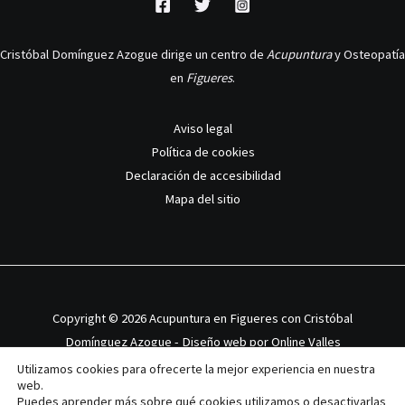
Cristóbal Domínguez Azogue dirige un centro de
Acupuntura
y Osteopatía
en
Figueres
.
Aviso legal
Política de cookies
Declaración de accesibilidad
Mapa del sitio
Copyright © 2026 Acupuntura en Figueres con Cristóbal
Domínguez Azogue - Diseño web por
Online Valles
Utilizamos cookies para ofrecerte la mejor experiencia en nuestra
web.
Puedes aprender más sobre qué cookies utilizamos o desactivarlas