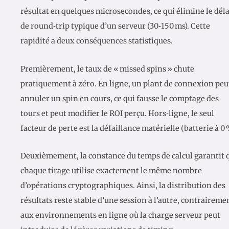
résultat en quelques microsecondes, ce qui élimine le déla
de round‑trip typique d’un serveur (30‑150 ms). Cette
rapidité a deux conséquences statistiques.
Premièrement, le taux de « missed spins » chute
pratiquement à zéro. En ligne, un plant de connexion peu
annuler un spin en cours, ce qui fausse le comptage des
tours et peut modifier le ROI perçu. Hors‑ligne, le seul
facteur de perte est la défaillance matérielle (batterie à 0 
Deuxièmement, la constance du temps de calcul garantit 
chaque tirage utilise exactement le même nombre
d’opérations cryptographiques. Ainsi, la distribution des
résultats reste stable d’une session à l’autre, contraireme
aux environnements en ligne où la charge serveur peut