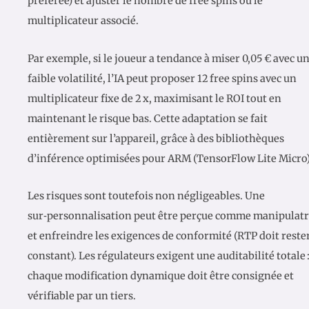
préférée) et ajuster le nombre de free spins ou le
multiplicateur associé.
Par exemple, si le joueur a tendance à miser 0,05 € avec u
faible volatilité, l’IA peut proposer 12 free spins avec un
multiplicateur fixe de 2 x, maximisant le ROI tout en
maintenant le risque bas. Cette adaptation se fait
entièrement sur l’appareil, grâce à des bibliothèques
d’inférence optimisées pour ARM (TensorFlow Lite Micro)
Les risques sont toutefois non négligeables. Une
sur‑personnalisation peut être perçue comme manipulatr
et enfreindre les exigences de conformité (RTP doit reste
constant). Les régulateurs exigent une auditabilité totale 
chaque modification dynamique doit être consignée et
vérifiable par un tiers.