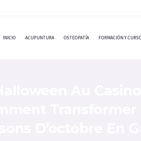
INICIO
ACUPUNTURA
OSTEOPATÍA
FORMACIÓN Y CURS
Halloween Au Casino 
mment Transformer 
ssons D’octobre En G