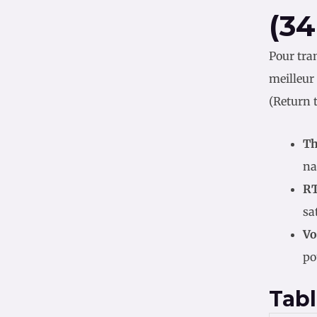
(34
Pour tran
meilleur 
(Return t
T
na
R
sa
Vo
po
Tabl