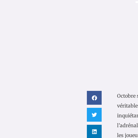
Octobre s
véritable
inquiéta
l’adréna
les joueu