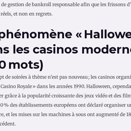
de gestion de bankroll responsable afin que les frissons d’
réels, et non en regrets.
 phénomène « Hallowe
s les casinos modern
0 mots)
pt de soirées à thème n’est pas nouveau ; les casinos organi
« Casino Royale » dans les années 1990. Halloween, cependa
er grâce à la popularité croissante des jeux vidéo et des fi
60 % des établissements européens ont déclaré organiser 
re, et les mises sur les machines à sous ont augmenté de 1
cédent.