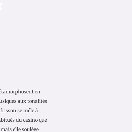
x
e métamorphosent en
musiques aux tonalités
frisson se mêle à
abitués du casino que
 mais elle soulève