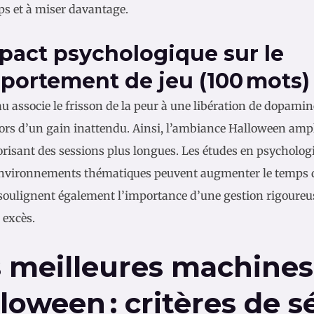
s et à miser davantage.
pact psychologique sur le
ortement de jeu (100 mots)
au associe le frisson de la peur à une libération de dopa
t lors d’un gain inattendu. Ainsi, l’ambiance Halloween ampl
vorisant des sessions plus longues. Les études en psycholo
environnements thématiques peuvent augmenter le temps de
 soulignent également l’importance d’une gestion rigoureu
s excès.
 meilleures machines
loween : critères de s