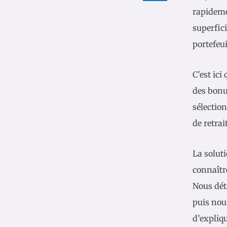
rapideme
superfici
portefeui
C’est ici
des bonus
sélectio
de retra
La soluti
connaître
Nous dét
puis nou
d’expliq