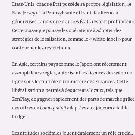
États‑Unis, chaque État possède sa propre législation ; le
New Jersey et la Pennsylvanie offrent des licences
généreuses, tandis que d’autres États restent prohibiteurs
Cette mosaïque pousse les opérateurs à adopter des
stratégies de localisation, comme le « white‑label » pour
contourner les restrictions.
En Asie, certains pays comme le Japon ont récemment
assoupli leurs règles, autorisant les licences de casino en
ligne sous le contrôle du ministère des Finances. Cette
libéralisation a permis à des acteurs locaux, tels que
ZenPlay, de gagner rapidement des parts de marché grâce
des offres de
bonus gratuit
adaptées aux joueurs à faible
budget.
Les attitudes sociétales jouent également un rôle crucial.