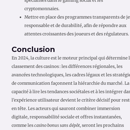
spécialisés dans le gaming social et les
cryptomonnaies.
Mettre en place des programmes transparents de j
responsable et de durabilité, afin de répondre aux
attentes croissantes des joueurs et des régulateurs.
Conclusion
En 2024, la culture est le moteur principal qui détermine 
classement des casinos : les différences régionales, les
avancées technologiques, les cadres légaux et les stratégi
de communication façonnent la hiérarchie du marché. La
capacité à lire les tendances sociétales et à les intégrer da
l’expérience utilisateur devient le critère décisif pour res
en tête. Les acteurs qui sauront combiner immersion
digitale, responsabilité sociale et offres instantanées,
comme les
casino bonus sans dépôt
, seront les prochains