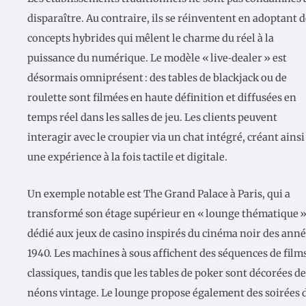
disparaître. Au contraire, ils se réinventent en adoptant 
concepts hybrides qui mêlent le charme du réel à la
puissance du numérique. Le modèle « live‑dealer » est
désormais omniprésent : des tables de blackjack ou de
roulette sont filmées en haute définition et diffusées en
temps réel dans les salles de jeu. Les clients peuvent
interagir avec le croupier via un chat intégré, créant ainsi
une expérience à la fois tactile et digitale.
Un exemple notable est The Grand Palace à Paris, qui a
transformé son étage supérieur en « lounge thématique 
dédié aux jeux de casino inspirés du cinéma noir des ann
1940. Les machines à sous affichent des séquences de film
classiques, tandis que les tables de poker sont décorées de
néons vintage. Le lounge propose également des soirées 