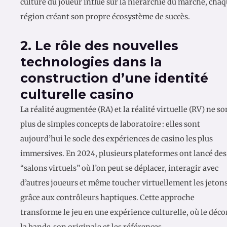
culture du joueur influe sur la hiérarchie du marché, cha
région créant son propre écosystème de succès.
2. Le rôle des nouvelles
technologies dans la
construction d’une identité
culturelle casino
La réalité augmentée (RA) et la réalité virtuelle (RV) ne so
plus de simples concepts de laboratoire : elles sont
aujourd’hui le socle des expériences de casino les plus
immersives. En 2024, plusieurs plateformes ont lancé des
“salons virtuels” où l’on peut se déplacer, interagir avec
d’autres joueurs et même toucher virtuellement les jeton
grâce aux contrôleurs haptiques. Cette approche
transforme le jeu en une expérience culturelle, où le déco
la bande‑son originale et les références