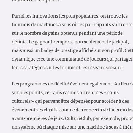
Parmi les innovations les plus populaires, on trouve les
tournois de machines à sous où les participants s’affront
sur le nombre de gains obtenus pendant une période
définie. Le gagnant remporte non seulement le jackpot,
mais aussi un badge de prestige affiché sur son profil. Cet
dynamique crée une communauté de joueurs qui partage
leurs stratégies sur les forums et les réseaux sociaux.
Les programmes de fidélité évoluent également. Au lieu d
simples points, certains casinos offrent des « coins
culturels » qui peuvent être dépensés pour accéder à des
événements exclusifs, comme des concerts virtuels ou de
avant‑premières de jeux. CultureClub, par exemple, prop
un système où chaque mise sur une machine à sous à thè