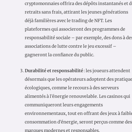
cryptomonnaies offrira des dépôts instantanés et d
retraits sans frais, attirant les jeunes générations
déjà familières avec le trading de NFT. Les
plateformes qui associeront des programmes de
responsabilité sociale – par exemple, des dons à de
associations de lutte contre le jeu excessif –
gagneront la confiance du public.
Durabilité et responsabilité
: les joueurs attendent
désormais que les opérateurs adoptent des pratiqu
écologiques, comme le recours à des serveurs
alimentés à l’énergie renouvelable. Les casinos qui
communiqueront leurs engagements
environnementaux, tout en offrant des jeux à faibl
consommation d’énergie, seront perçus comme des
marques modernes et responsables.