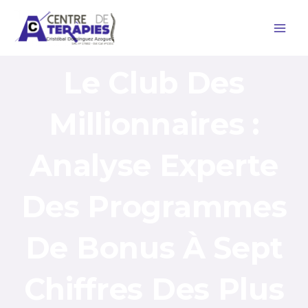
Ir
Main
al
Men
contenido
Le Club Des
Millionnaires :
Analyse Experte
Des Programmes
De Bonus À Sept
Chiffres Des Plus