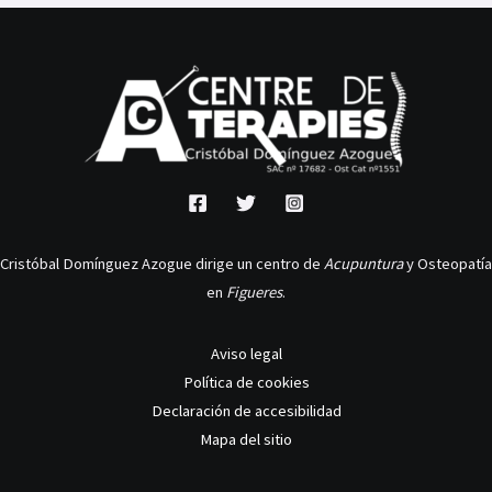
Cristóbal Domínguez Azogue dirige un centro de
Acupuntura
y Osteopatía
en
Figueres
.
Aviso legal
Política de cookies
Declaración de accesibilidad
Mapa del sitio