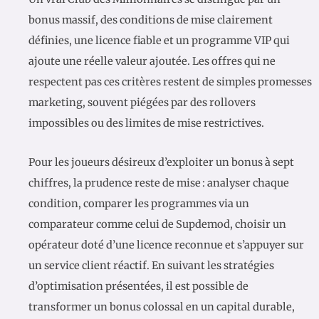
bonus massif, des conditions de mise clairement
définies, une licence fiable et un programme VIP qui
ajoute une réelle valeur ajoutée. Les offres qui ne
respectent pas ces critères restent de simples promesses
marketing, souvent piégées par des rollovers
impossibles ou des limites de mise restrictives.
Pour les joueurs désireux d’exploiter un bonus à sept
chiffres, la prudence reste de mise : analyser chaque
condition, comparer les programmes via un
comparateur comme celui de Supdemod, choisir un
opérateur doté d’une licence reconnue et s’appuyer sur
un service client réactif. En suivant les stratégies
d’optimisation présentées, il est possible de
transformer un bonus colossal en un capital durable,