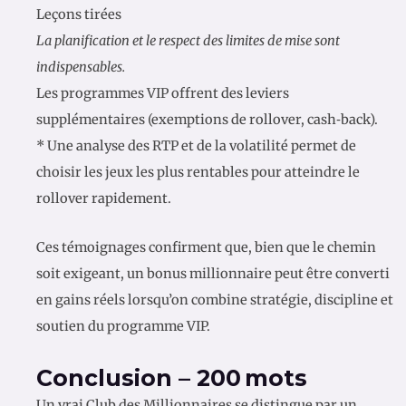
Leçons tirées
La planification et le respect des limites de mise sont
indispensables.
Les programmes VIP offrent des leviers
supplémentaires (exemptions de rollover, cash‑back).
* Une analyse des RTP et de la volatilité permet de
choisir les jeux les plus rentables pour atteindre le
rollover rapidement.
Ces témoignages confirment que, bien que le chemin
soit exigeant, un bonus millionnaire peut être converti
en gains réels lorsqu’on combine stratégie, discipline et
soutien du programme VIP.
Conclusion – 200 mots
Un vrai Club des Millionnaires se distingue par un