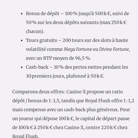
Bonus de dépôt – 100 % jusqu’à 500 k €, suivi de
50 % sur les deux dépôts suivants (max 250 k €
chacun).
Tours gratuits – 200 tours sur des slots à haute
volatilité comme
Mega Fortune
ou
Divine Fortune
,
avec un RTP moyen de 96,5 %.
Cash‑back – 10 % des pertes nettes pendant les
30 premiers jours, plafonné à 50 k €.
Comparons deux offres : Casino X propose un ratio
dépôt / bonus de 1 : 1,5, tandis que Royal Flush offre 1 : 1,2
mais compense avec un cash‑back plus généreux. Pour
un joueur qui dépose 100 k €, le capital de départ passe
de 100 k € à 250 k € chez Casino X, contre 220 k € chez
Royal Flush.