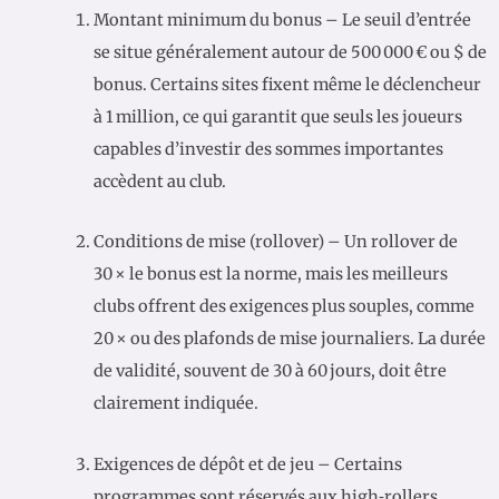
Montant minimum du bonus – Le seuil d’entrée
se situe généralement autour de 500 000 € ou $ de
bonus. Certains sites fixent même le déclencheur
à 1 million, ce qui garantit que seuls les joueurs
capables d’investir des sommes importantes
accèdent au club.
Conditions de mise (rollover) – Un rollover de
30 × le bonus est la norme, mais les meilleurs
clubs offrent des exigences plus souples, comme
20 × ou des plafonds de mise journaliers. La durée
de validité, souvent de 30 à 60 jours, doit être
clairement indiquée.
Exigences de dépôt et de jeu – Certains
programmes sont réservés aux high‑rollers