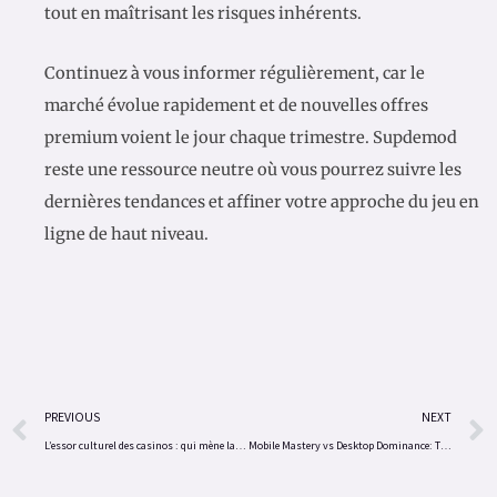
tout en maîtrisant les risques inhérents.
Continuez à vous informer régulièrement, car le
marché évolue rapidement et de nouvelles offres
premium voient le jour chaque trimestre. Supdemod
reste une ressource neutre où vous pourrez suivre les
dernières tendances et affiner votre approche du jeu en
ligne de haut niveau.
Prev
PREVIOUS
NEXT
L’essor culturel des casinos : qui mène la révolution 2024 ?
Mobile Mastery vs Desktop Dominance: The Fansbet Co.Uk Experience