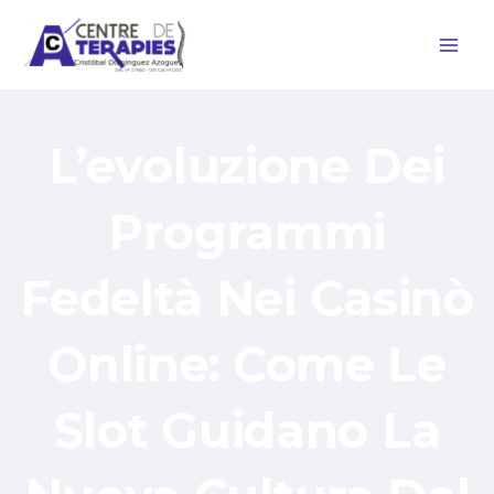
Ir
Main
al
Men
contenido
L’evoluzione Dei
Programmi
Fedeltà Nei Casinò
Online: Come Le
Slot Guidano La