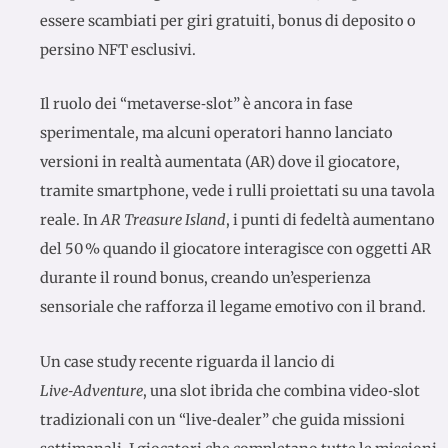
essere scambiati per giri gratuiti, bonus di deposito o
persino NFT esclusivi.
Il ruolo dei “metaverse‑slot” è ancora in fase
sperimentale, ma alcuni operatori hanno lanciato
versioni in realtà aumentata (AR) dove il giocatore,
tramite smartphone, vede i rulli proiettati su una tavola
reale. In
AR Treasure Island
, i punti di fedeltà aumentano
del 50 % quando il giocatore interagisce con oggetti AR
durante il round bonus, creando un’esperienza
sensoriale che rafforza il legame emotivo con il brand.
Un case study recente riguarda il lancio di
Live‑Adventure
, una slot ibrida che combina video‑slot
tradizionali con un “live‑dealer” che guida missioni