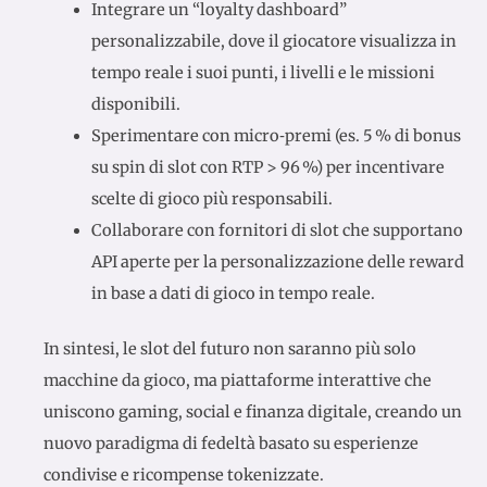
Integrare un “loyalty dashboard”
personalizzabile, dove il giocatore visualizza in
tempo reale i suoi punti, i livelli e le missioni
disponibili.
Sperimentare con micro‑premi (es. 5 % di bonus
su spin di slot con RTP > 96 %) per incentivare
scelte di gioco più responsabili.
Collaborare con fornitori di slot che supportano
API aperte per la personalizzazione delle reward
in base a dati di gioco in tempo reale.
In sintesi, le slot del futuro non saranno più solo
macchine da gioco, ma piattaforme interattive che
uniscono gaming, social e finanza digitale, creando un
nuovo paradigma di fedeltà basato su esperienze
condivise e ricompense tokenizzate.