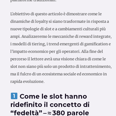
L’obiettivo di questo articolo è dimostrare come le
dinamiche di loyalty si siano trasformate in risposta a
nuove tipologie di slot e a cambiamenti culturali più
ampi. Analizzeremo le meccaniche di reward integrate,
i modelli di tiering, i trend emergenti di gamification e
l’impatto economico per gli operatori. Alla fine del
percorso il lettore avrà una visione chiara di come le
slot non siano più solo un prodotto di intrattenimento,
ma il fulcro di un ecosistema sociale ed economico in
rapida evoluzione.
Come le slot hanno
ridefinito il concetto di
“fedeltà” – ≈ 380 parole