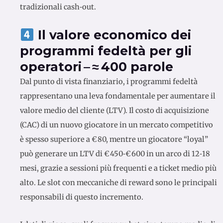
tradizionali cash‑out.
Il valore economico dei
programmi fedeltà per gli
operatori – ≈ 400 parole
Dal punto di vista finanziario, i programmi fedeltà
rappresentano una leva fondamentale per aumentare il
valore medio del cliente (LTV). Il costo di acquisizione
(CAC) di un nuovo giocatore in un mercato competitivo
è spesso superiore a € 80, mentre un giocatore “loyal”
può generare un LTV di € 450‑€ 600 in un arco di 12‑18
mesi, grazie a sessioni più frequenti e a ticket medio più
alto. Le slot con meccaniche di reward sono le principali
responsabili di questo incremento.