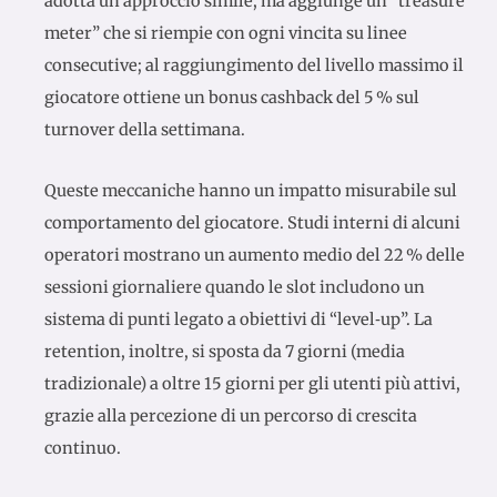
adotta un approccio simile, ma aggiunge un “treasure
meter” che si riempie con ogni vincita su linee
consecutive; al raggiungimento del livello massimo il
giocatore ottiene un bonus cashback del 5 % sul
turnover della settimana.
Queste meccaniche hanno un impatto misurabile sul
comportamento del giocatore. Studi interni di alcuni
operatori mostrano un aumento medio del 22 % delle
sessioni giornaliere quando le slot includono un
sistema di punti legato a obiettivi di “level‑up”. La
retention, inoltre, si sposta da 7 giorni (media
tradizionale) a oltre 15 giorni per gli utenti più attivi,
grazie alla percezione di un percorso di crescita
continuo.