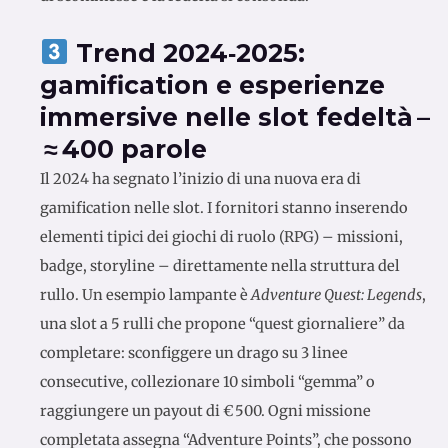
Trend 2024‑2025:
gamification e esperienze
immersive nelle slot fedeltà –
≈ 400 parole
Il 2024 ha segnato l’inizio di una nuova era di
gamification nelle slot. I fornitori stanno inserendo
elementi tipici dei giochi di ruolo (RPG) – missioni,
badge, storyline – direttamente nella struttura del
rullo. Un esempio lampante è
Adventure Quest: Legends
,
una slot a 5 rulli che propone “quest giornaliere” da
completare: sconfiggere un drago su 3 linee
consecutive, collezionare 10 simboli “gemma” o
raggiungere un payout di € 500. Ogni missione
completata assegna “Adventure Points”, che possono