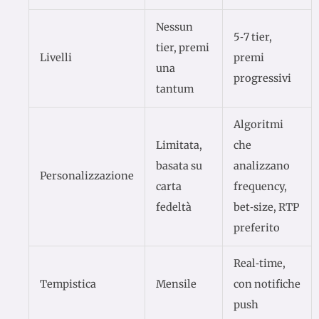
Nessun
5‑7 tier,
tier, premi
Livelli
premi
una
progressivi
tantum
Algoritmi
Limitata,
che
basata su
analizzano
Personalizzazione
carta
frequency,
fedeltà
bet‑size, RTP
preferito
Real‑time,
Tempistica
Mensile
con notifiche
push