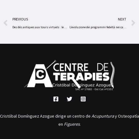
Prev
PREVIOUS
NEXT
Des dés antiques aux tours virtuels : le mythe des free‑spins à l’ère du Black Friday mobile
L’evoluzione dei programmi fedeltà nei casinò online: come le slot guidano la nuova cultura del gioco
Cristóbal Domínguez Azogue dirige un centro de
Acupuntura
y Osteopatía
en
Figueres
.