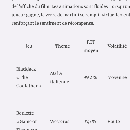
de l’affiche du film. Les animations sont fluides : lorsqu’u
joueur gagne, le verre de martini se remplit virtuellement
renforçant le sentiment de récompense.
RTP
Jeu
Thème
Volatilité
moyen
Blackjack
Mafia
« The
99,2 %
Moyenne
italienne
Godfather »
Roulette
« Game of
Westeros
97,3 %
Haute