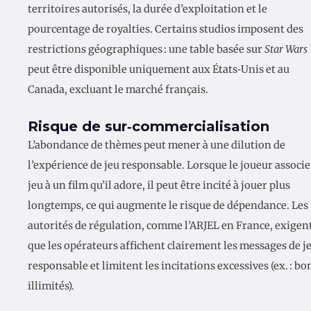
territoires autorisés, la durée d’exploitation et le
pourcentage de royalties. Certains studios imposent des
restrictions géographiques : une table basée sur
Star Wars
peut être disponible uniquement aux États‑Unis et au
Canada, excluant le marché français.
Risque de sur‑commercialisation
L’abondance de thèmes peut mener à une dilution de
l’expérience de jeu responsable. Lorsque le joueur associe
jeu à un film qu’il adore, il peut être incité à jouer plus
longtemps, ce qui augmente le risque de dépendance. Les
autorités de régulation, comme l’ARJEL en France, exigen
que les opérateurs affichent clairement les messages de j
responsable et limitent les incitations excessives (ex. : bo
illimités).