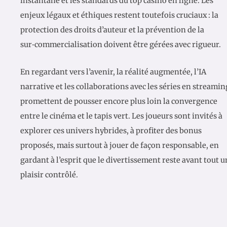
instantané et les standards du top casino en ligne. Les
enjeux légaux et éthiques restent toutefois cruciaux : la
protection des droits d’auteur et la prévention de la
sur‑commercialisation doivent être gérées avec rigueur.
En regardant vers l’avenir, la réalité augmentée, l’IA
narrative et les collaborations avec les séries en streamin
promettent de pousser encore plus loin la convergence
entre le cinéma et le tapis vert. Les joueurs sont invités à
explorer ces univers hybrides, à profiter des bonus
proposés, mais surtout à jouer de façon responsable, en
gardant à l’esprit que le divertissement reste avant tout u
plaisir contrôlé.