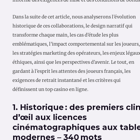
Dans la suite de cet article, nous analyserons l’évolution
historique de ces collaborations, le design narratif qui
transforme chaque main, les cas d’étude les plus
emblématiques, l’impact comportemental sur les joueurs,
les stratégies marketing des opérateurs, les enjeux légaux
éthiques, ainsi que les perspectives d’avenir. Le tout, en
gardant à l’esprit les attentes des joueurs français, les
exigences de retrait instantané et les critères qui
définissent un top casino en ligne.
1. Historique : des premiers cli
d’œil aux licences
cinématographiques aux tabl
modernes – 340 mots