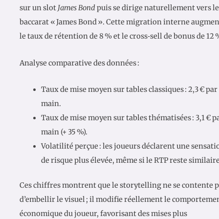
sur un slot
James Bond
puis se dirige naturellement vers le
baccarat « James Bond ». Cette migration interne augme
le taux de rétention de 8 % et le cross‑sell de bonus de 12 
Analyse comparative des données :
Taux de mise moyen sur tables classiques : 2,3 € par
main.
Taux de mise moyen sur tables thématisées : 3,1 € p
main (+ 35 %).
Volatilité perçue : les joueurs déclarent une sensati
de risque plus élevée, même si le RTP reste similaire
Ces chiffres montrent que le storytelling ne se contente 
d’embellir le visuel ; il modifie réellement le comporteme
économique du joueur, favorisant des mises plus