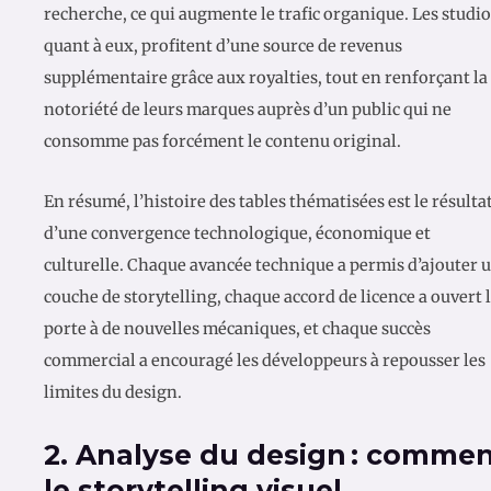
recherche, ce qui augmente le trafic organique. Les studio
quant à eux, profitent d’une source de revenus
supplémentaire grâce aux royalties, tout en renforçant la
notoriété de leurs marques auprès d’un public qui ne
consomme pas forcément le contenu original.
En résumé, l’histoire des tables thématisées est le résulta
d’une convergence technologique, économique et
culturelle. Chaque avancée technique a permis d’ajouter 
couche de storytelling, chaque accord de licence a ouvert 
porte à de nouvelles mécaniques, et chaque succès
commercial a encouragé les développeurs à repousser les
limites du design.
2. Analyse du design : comme
le storytelling visuel