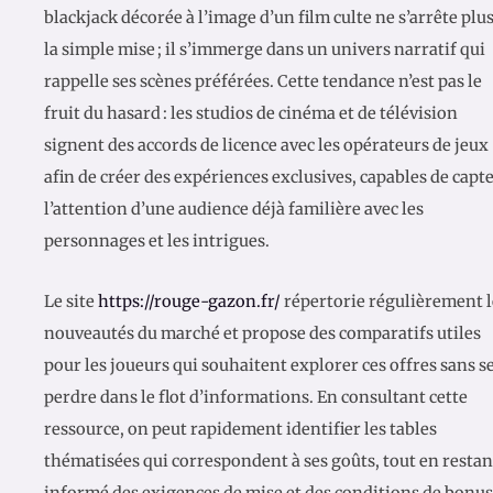
blackjack décorée à l’image d’un film culte ne s’arrête plus
la simple mise ; il s’immerge dans un univers narratif qui
rappelle ses scènes préférées. Cette tendance n’est pas le
fruit du hasard : les studios de cinéma et de télévision
signent des accords de licence avec les opérateurs de jeux
afin de créer des expériences exclusives, capables de capt
l’attention d’une audience déjà familière avec les
personnages et les intrigues.
Le site
https://rouge-gazon.fr/
répertorie régulièrement l
nouveautés du marché et propose des comparatifs utiles
pour les joueurs qui souhaitent explorer ces offres sans s
perdre dans le flot d’informations. En consultant cette
ressource, on peut rapidement identifier les tables
thématisées qui correspondent à ses goûts, tout en restan
informé des exigences de mise et des conditions de bonus