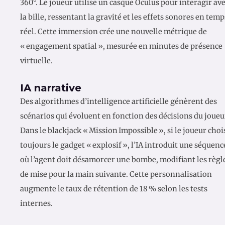
360°. Le joueur utilise un casque Oculus pour interagir av
la bille, ressentant la gravité et les effets sonores en temp
réel. Cette immersion crée une nouvelle métrique de
« engagement spatial », mesurée en minutes de présence
virtuelle.
IA narrative
Des algorithmes d’intelligence artificielle génèrent des
scénarios qui évoluent en fonction des décisions du joueu
Dans le blackjack « Mission Impossible », si le joueur choi
toujours le gadget « explosif », l’IA introduit une séquenc
où l’agent doit désamorcer une bombe, modifiant les règl
de mise pour la main suivante. Cette personnalisation
augmente le taux de rétention de 18 % selon les tests
internes.