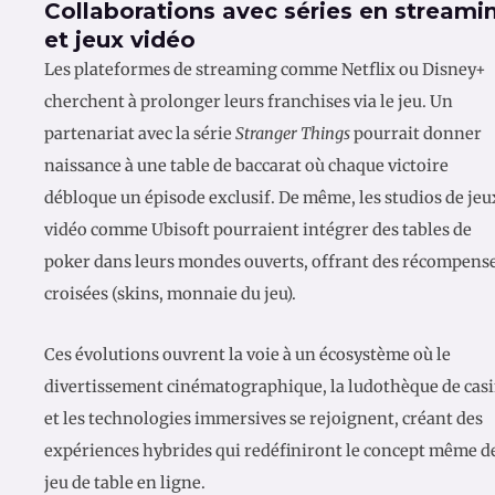
Collaborations avec séries en streami
et jeux vidéo
Les plateformes de streaming comme Netflix ou Disney+
cherchent à prolonger leurs franchises via le jeu. Un
partenariat avec la série
Stranger Things
pourrait donner
naissance à une table de baccarat où chaque victoire
débloque un épisode exclusif. De même, les studios de jeu
vidéo comme Ubisoft pourraient intégrer des tables de
poker dans leurs mondes ouverts, offrant des récompens
croisées (skins, monnaie du jeu).
Ces évolutions ouvrent la voie à un écosystème où le
divertissement cinématographique, la ludothèque de cas
et les technologies immersives se rejoignent, créant des
expériences hybrides qui redéfiniront le concept même d
jeu de table en ligne.