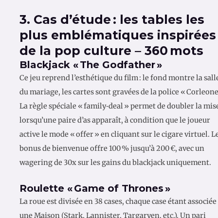
3. Cas d’étude : les tables les
plus emblématiques inspirées
de la pop culture – 360 mots
Blackjack « The Godfather »
Ce jeu reprend l’esthétique du film : le fond montre la sall
du mariage, les cartes sont gravées de la police « Corleone
La règle spéciale « family‑deal » permet de doubler la mis
lorsqu’une paire d’as apparaît, à condition que le joueur
active le mode « offer » en cliquant sur le cigare virtuel. L
bonus de bienvenue offre 100 % jusqu’à 200 €, avec un
wagering de 30x sur les gains du blackjack uniquement.
Roulette « Game of Thrones »
La roue est divisée en 38 cases, chaque case étant associée
une Maison (Stark, Lannister, Targaryen, etc.). Un pari