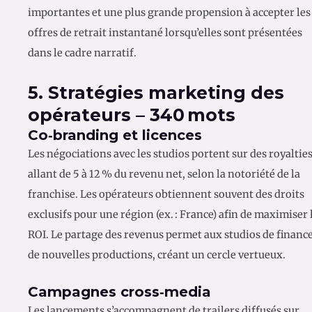
importantes et une plus grande propension à accepter les
offres de retrait instantané lorsqu’elles sont présentées
dans le cadre narratif.
5. Stratégies marketing des
opérateurs – 340 mots
Co‑branding et licences
Les négociations avec les studios portent sur des royaltie
allant de 5 à 12 % du revenu net, selon la notoriété de la
franchise. Les opérateurs obtiennent souvent des droits
exclusifs pour une région (ex. : France) afin de maximiser 
ROI. Le partage des revenus permet aux studios de financ
de nouvelles productions, créant un cercle vertueux.
Campagnes cross‑media
Les lancements s’accompagnent de trailers diffusés sur