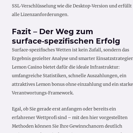
SSL‑Verschlüsselung wie die Desktop‑Version und erfüllt
alle Lizenzanforderungen.
Fazit – Der Weg zum
surface‑spezifischen Erfolg
Surface‑spezifisches Wetten ist kein Zufall, sondern das
Ergebnis gezielter Analyse und smarter Einsatzstrategien
Lemon Casino bietet dafür die ideale Infrastruktur:
umfangreiche Statistiken, schnelle Auszahlungen, ein
attraktives Lemon bonus ohne einzahlung und ein starke
Verantwortungs‑Framework.
Egal, ob Sie gerade erst anfangen oder bereits ein
erfahrener Wettprofi sind – mit den hier vorgestellten
Methoden können Sie Ihre Gewinnchancen deutlich