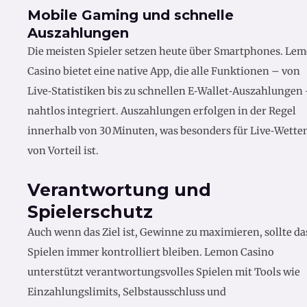
Mobile Gaming und schnelle
Auszahlungen
Die meisten Spieler setzen heute über Smartphones. Le
Casino bietet eine native App, die alle Funktionen – von
Live‑Statistiken bis zu schnellen E‑Wallet‑Auszahlungen
nahtlos integriert. Auszahlungen erfolgen in der Regel
innerhalb von 30 Minuten, was besonders für Live‑Wette
von Vorteil ist.
Verantwortung und
Spielerschutz
Auch wenn das Ziel ist, Gewinne zu maximieren, sollte da
Spielen immer kontrolliert bleiben. Lemon Casino
unterstützt verantwortungsvolles Spielen mit Tools wie
Einzahlungslimits, Selbstausschluss und