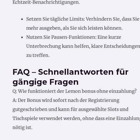
Echtzeit‑Benachrichtigungen.
Setzen Sie tägliche Limits: Verhindern Sie, dass Sie
mehr ausgeben, als Sie sich leisten können.
Nutzen Sie Pausen‑Funktionen: Eine kurze
Unterbrechung kann helfen, klare Entscheidunge
zu treffen.
FAQ – Schnellantworten für
gängige Fragen
Q: Wie funktioniert der Lemon bonus ohne einzahlung?
A: Der Bonus wird sofort nach der Registrierung
gutgeschrieben und kann für ausgewählte Slots und
Tischspiele verwendet werden, ohne dass eine Einzahlun
nötig ist.