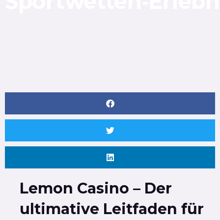
Sportwetten‑Erlebn
Lemon Casino – Der
ultimative Leitfaden für