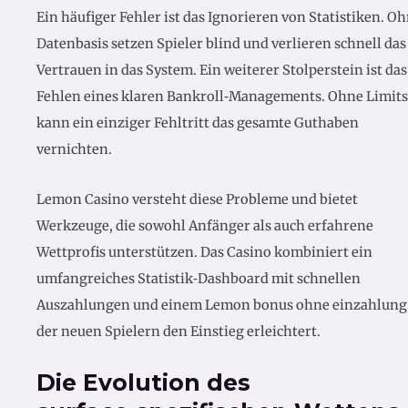
Ein häufiger Fehler ist das Ignorieren von Statistiken. O
Datenbasis setzen Spieler blind und verlieren schnell das
Vertrauen in das System. Ein weiterer Stolperstein ist das
Fehlen eines klaren Bankroll‑Managements. Ohne Limits
kann ein einziger Fehltritt das gesamte Guthaben
vernichten.
Lemon Casino versteht diese Probleme und bietet
Werkzeuge, die sowohl Anfänger als auch erfahrene
Wettprofis unterstützen. Das Casino kombiniert ein
umfangreiches Statistik‑Dashboard mit schnellen
Auszahlungen und einem Lemon bonus ohne einzahlung
der neuen Spielern den Einstieg erleichtert.
Die Evolution des