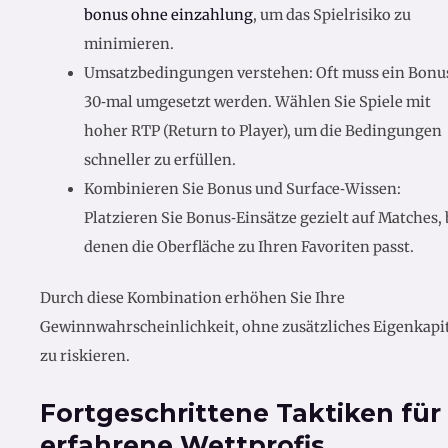
bonus ohne einzahlung
, um das Spielrisiko zu
minimieren.
Umsatzbedingungen verstehen: Oft muss ein Bonu
30‑mal umgesetzt werden. Wählen Sie Spiele mit
hoher RTP (Return to Player), um die Bedingungen
schneller zu erfüllen.
Kombinieren Sie Bonus und Surface‑Wissen:
Platzieren Sie Bonus‑Einsätze gezielt auf Matches, 
denen die Oberfläche zu Ihren Favoriten passt.
Durch diese Kombination erhöhen Sie Ihre
Gewinnwahrscheinlichkeit, ohne zusätzliches Eigenkapi
zu riskieren.
Fortgeschrittene Taktiken für
erfahrene Wettprofis