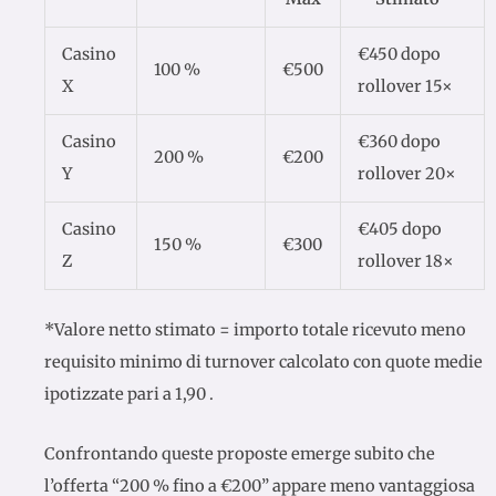
Casino
€450 dopo
100 %
€500
X
rollover 15×
Casino
€360 dopo
200 %
€200
Y
rollover 20×
Casino
€405 dopo
150 %
€300
Z
rollover 18×
*Valore netto stimato = importo totale ricevuto meno
requisito minimo di turnover calcolato con quote medie
ipotizzate pari a 1,90​ .
Confrontando queste proposte emerge subito che
l’offerta “200 % fino a €200” appare meno vantaggiosa