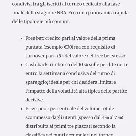
condivisi tra gli iscritti al torneo dedicato alla fase
finale della stagione NBA. Ecco una panoramica rapida
delle tipologie più comuni:
Free bet: credito pari al valore della prima
puntata (esempio €30) ma con requisito di
turnover pari a 5× del valore del free bet stesso.
Cash‑back: rimborso del 10 % sulle perdite nette
entro la settimana conclusiva del turno di
spareggio; ideale per chi desidera limitare
l’impatto della volatilità alta tipica delle partite
decisive.
Prize‑pool: percentuale del volume totale
scommesso dagli utenti (spesso dal 3 % al 7 %)
distribuita ai primi tre piazzati secondo la
classifica dei punti accumulati nel torneo