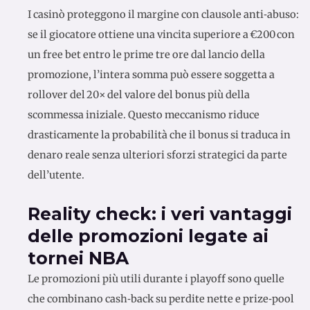
I casinò proteggono il margine con clausole anti‑abuso:
se il giocatore ottiene una vincita superiore a €200 con
un free bet entro le prime tre ore dal lancio della
promozione, l’intera somma può essere soggetta a
rollover del 20× del valore del bonus più della
scommessa iniziale. Questo meccanismo riduce
drasticamente la probabilità che il bonus si traduca in
denaro reale senza ulteriori sforzi strategici da parte
dell’utente.
Reality check: i veri vantaggi
delle promozioni legate ai
tornei NBA
Le promozioni più utili durante i playoff sono quelle
che combinano cash‑back su perdite nette e prize‑pool