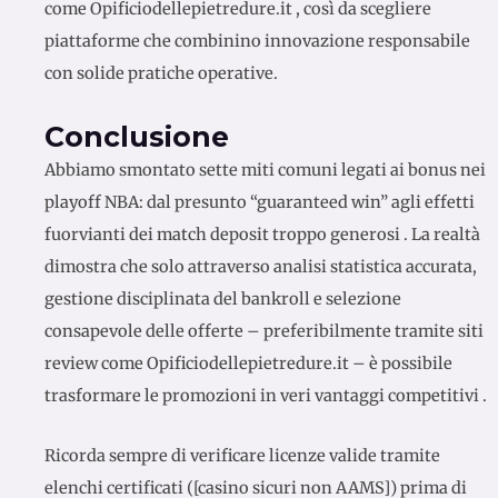
come Opificiodellepietredure.it , così da scegliere
piattaforme che combinino innovazione responsabile
con solide pratiche operative.
Conclusione
Abbiamo smontato sette miti comuni legati ai bonus nei
playoff NBA: dal presunto “guaranteed win” agli effetti
fuorvianti dei match deposit troppo generosi . La realtà
dimostra che solo attraverso analisi statistica accurata,
gestione disciplinata del bankroll e selezione
consapevole delle offerte – preferibilmente tramite siti
review come Opificiodellepietredure.it – è possibile
trasformare le promozioni in veri vantaggi competitivi .
Ricorda sempre di verificare licenze valide tramite
elenchi certificati ([casino sicuri non AAMS]) prima di