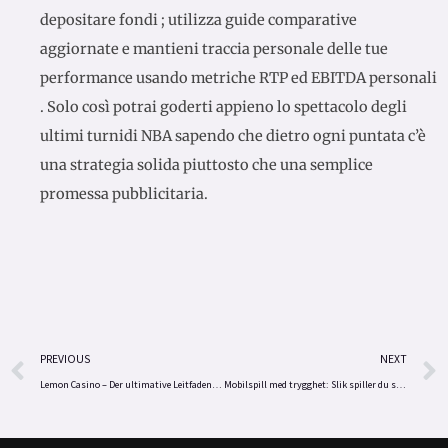
depositare fondi ; utilizza guide comparative
aggiornate e mantieni traccia personale delle tue
performance usando metriche RTP ed EBITDA personali
. Solo così potrai goderti appieno lo spettacolo degli
ultimi turnidi NBA sapendo che dietro ogni puntata c’è
una strategia solida piuttosto che una semplice
promessa pubblicitaria.
Prev
PREVIOUS
NEXT
Lemon Casino – Der ultimative Leitfaden für surface‑spezifisches Sportwetten‑Erlebnis
Mobilspill med trygghet: Slik spiller du sikkert på Lilibet Casino