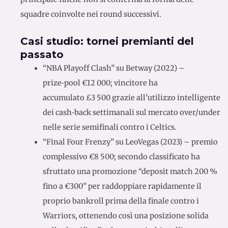
squadre coinvolte nei round successivi.
Casi studio: tornei premianti del
passato
“NBA Playoff Clash” su Betway (2022) –
prize‑pool €12 000; vincitore ha
accumulato £3 500 grazie all’utilizzo intelligente
dei cash‑back settimanali sul mercato over/under
nelle serie semifinali contro i Celtics.
“Final Four Frenzy” su LeoVegas (2023) – premio
complessivo €8 500; secondo classificato ha
sfruttato una promozione “deposit match 200 %
fino a €300” per raddoppiare rapidamente il
proprio bankroll prima della finale contro i
Warriors, ottenendo così una posizione solida