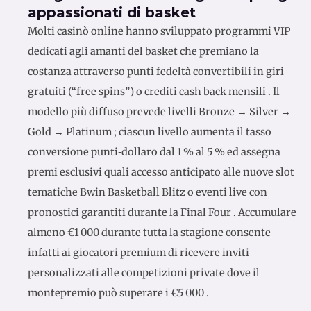
appassionati di basket
Molti casinò online hanno sviluppato programmi VIP
dedicati agli amanti del basket che premiano la
costanza attraverso punti fedeltà convertibili in giri
gratuiti (“free spins”) o crediti cash back mensili . Il
modello più diffuso prevede livelli Bronze → Silver →
Gold → Platinum ; ciascun livello aumenta il tasso
conversione punti‐dollaro dal 1 % al 5 % ed assegna
premi esclusivi quali accesso anticipato alle nuove slot
tematiche Bwin Basketball Blitz o eventi live con
pronostici garantiti durante la Final Four . Accumulare
almeno ​€1 000​ durante tutta la stagione consente
infatti ai giocatori premium di ricevere inviti
personalizzati alle competizioni private dove il
montepremio può superare i ​€5 000​ .