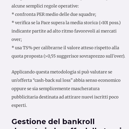
alcune semplici regole operative:
* confronta PER medio delle due squadre;
* verifica se la Pace supera la media storica (>101 poss.)
indicante partite ad alto ritmo favorevoli ai mercati
over;
* usa TS% per calibrarne il valore atteso rispetto alla
quota proposta (>0,55 suggerisce sovraprezzo sull’over).
Applicando questa metodologia si può valutare se
un’offerta “cash‑back sul loss” abbia senso economico
oppure se sia semplicemente mascheratura
pubblicitaria destinata ad attirare nuovi iscritti poco
esperti.
Gestione del bankroll