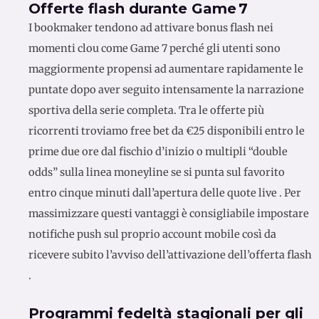
Offerte flash durante Game 7
I bookmaker tendono ad attivare bonus flash nei
momenti clou come Game 7 perché gli utenti sono
maggiormente propensi ad aumentare rapidamente le
puntate dopo aver seguito intensamente la narrazione
sportiva della serie completa. Tra le offerte più
ricorrenti troviamo free bet da €25 disponibili entro le
prime due ore dal fischio d’inizio o multipli “double
odds” sulla linea moneyline se si punta sul favorito
entro cinque minuti dall’apertura delle quote live . Per
massimizzare questi vantaggi è consigliabile impostare
notifiche push sul proprio account mobile così da
ricevere subito l’avviso dell’attivazione dell’offerta flash
.
Programmi fedeltà stagionali per gli