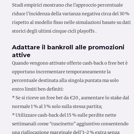
Studi empirici mostrano che l’approccio percentuale
riduce l’incidenza della varianza negativa circa del 30 %
rispetto al modello fisso nelle simulazioni basate su dati
storici degli ultimi cinque cicli playoffs .
Adattare il bankroll alle promozioni
attive
Quando vengono attivate offerte cash‑back o free bet è
opportuno incrementare temporaneamente la
percentuale destinata alla singola puntata ma solo
entro limiti ben definiti:
* Se si riceve un free bet da €20 , aumentare lo stake dal
normale 1 % al 3 % solo sulla stessa partita;
* Utilizzare cash‑back del 15 % sulle perdite nette
settimanali come “cuscinetto” aggiuntivo consentendo
una riallocazione marginale dell’1–2 % extra senza