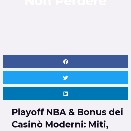
Non Perdere
Playoff NBA & Bonus dei
Casinò Moderni: Miti,