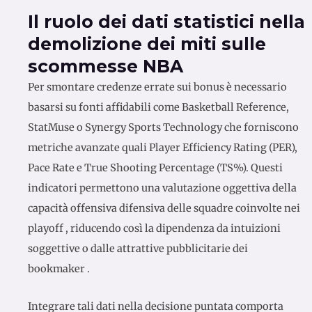
Il ruolo dei dati statistici nella
demolizione dei miti sulle
scommesse NBA
Per smontare credenze errate sui bonus è necessario
basarsi su fonti affidabili come Basketball Reference,
StatMuse o Synergy Sports Technology che forniscono
metriche avanzate quali Player Efficiency Rating (PER),
Pace Rate e True Shooting Percentage (TS%). Questi
indicatori permettono una valutazione oggettiva della
capacità offensiva difensiva delle squadre coinvolte nei
playoff , riducendo così la dipendenza da intuizioni
soggettive o dalle attrattive pubblicitarie dei
bookmaker .
Integrare tali dati nella decisione puntata comporta