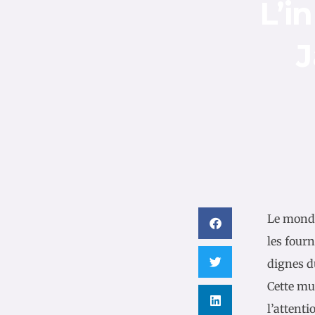
L’i
J
Le monde
les four
dignes du
Cette mut
l’attenti