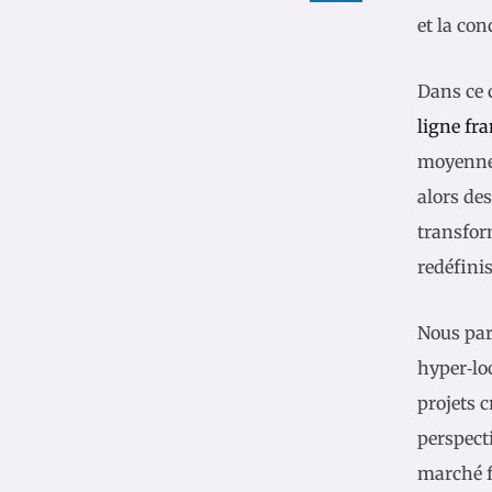
et la co
Dans ce 
ligne fr
moyenne,
alors de
transfor
redéfinis
Nous par
hyper‑loc
projets 
perspect
marché f