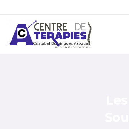
Ir
al
contenido
Les
Sou