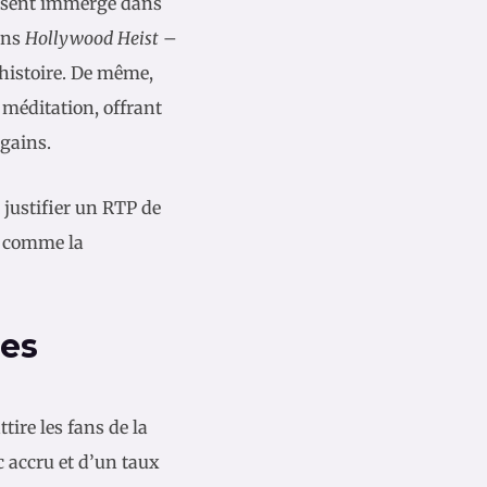
se sent immergé dans
ans
Hollywood Heist
–
l’histoire. De même,
méditation, offrant
 gains.
t justifier un RTP de
in comme la
ues
ttire les fans de la
c accru et d’un taux