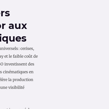
rs
or aux
iques
iversels : cerises,
y et le faible coût de
O investissent des
es cinématiques en
élère la production
une visibilité