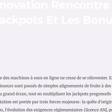
nnovation Rencontre
ackpots Et Les Bon
 des machines à sous en ligne ne cesse de se réinventer. 
nisseurs sont passés de simples alignements de fruits à des
 grand écran, tout en multipliant les jackpots progressifs 
ation est portée par trois forces majeures : la quête d’origi
on, l’évolution des exigences réglementaires (licence ANJ, p