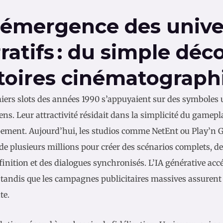
L’émergence des unive
ratifs : du simple déc
toires cinématograph
iers slots des années 1990 s’appuyaient sur des symboles un
ns. Leur attractivité résidait dans la simplicité du gamepla
ement. Aujourd’hui, les studios comme NetEnt ou Play’n G
de plusieurs millions pour créer des scénarios complets, d
finition et des dialogues synchronisés. L’IA générative acc
, tandis que les campagnes publicitaires massives assurent 
te.