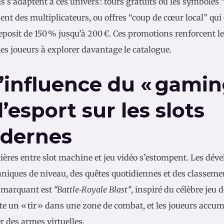
s s’adaptent à ces univers : tours gratuits où les symboles
ent des multiplicateurs, ou offres “coup de cœur local” qui
posit de 150 % jusqu’à 200 €. Ces promotions renforcent le
les joueurs à explorer davantage le catalogue.
L’influence du « gamin
l’esport sur les slots
dernes
tières entre slot machine et jeu vidéo s’estompent. Les dév
niques de niveau, des quêtes quotidiennes et des classem
 marquant est
“Battle‑Royale Blast”
, inspiré du célèbre jeu 
te un « tir » dans une zone de combat, et les joueurs accu
r des armes virtuelles.