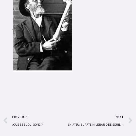
.
Prev
PREVIOUS
NEXT
¿QUE ES EL QUI GONG ?
SHIATSU: EL ARTE MILENARIO DE EQUILIBRAR EL ORGANISMO