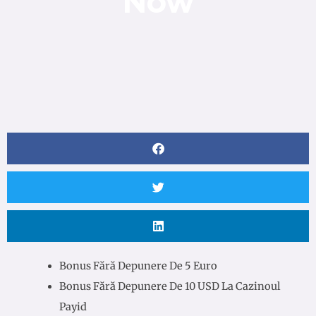
Now
Bonus Fără Depunere De 5 Euro
Bonus Fără Depunere De 10 USD La Cazinoul
Payid