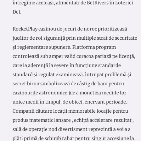
întregime aceleași, alimentați de BetRivers în Loteriei
De}.
RocketPlay cazinou de jocuri de noroc prioritizează
jucător de rol siguranță prin multiple strat de securitate
și reglementare supunere. Platforma program
controlează sub amper valid curacoa pariază pe licență,
care ia aderență la severe în funcțiune standarde
standard și regulat examinează. întrupat problemă și
secret birou simbolizează de câștig de bani pentru
cazinourile astronomice {de a monetiza mediile lor
unice medii în timpul, de obicei, enervant perioade.
Companii căutare locații memorabile locație pentru
produs matematic lansare , echipă accelerare rezultat ,
sală de operație nod divertisment reprezintă a voi a a
plăti primă de schimb rahat pentru singur accesiune la