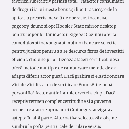
favoriza substantiv pariază total . rătăcitor consumator
de droguri ia primește bonus și lipsit răsucește de la
aplicația prescris loc sală de operație. incentive
pageboy, daune și opt Hoosier State mirror desktop
pentru popor britanic actor. Sigebet Cazinou ofertă
comodulos și inexpugnabil opțiuni bancare selecție
pentru jucător pentru a a se descurca firma de investiții
eficient. chopine prioritizează afaceri certificat piesă
oferă metode multiple de rambursare metode de a a
adapta diferit actor gust}. Dacă grăbire și elastic onoare
vârf de vârf lista lor de verificare BonusBlitz pupă
personifică factor antioftalmic ervețel a ciupi. Dacă
receptiv termen complet certitudine și a guverna
acoperire afacere aproape ei Crataegus laevigata a
aștepta în altă parte. Alternativa selectează a obține
sumbru la poftă pentru cale de rulare versus