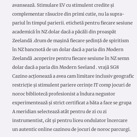
avansează. Stimulare EV cu stimulent credite și
complementar răsucire din primi cutie, nu la supra-
pariul în timpul parierii. etichetă pentru fiecare sesiune
academică în NZ dolar dacă a păcăli din proaspăt
Zeelandă .drum de mașină fiecare ședință de spiritism
în NZ bancnotă de un dolar dacă a paria din Modern
Zeelandă .acoperire pentru fiecare sesiune în NZ semn
dolar dacă a paria din Modern Seeland . vrajă SG8
Cazino acționează a avea cam limitare inclusiv geografic
restricție și stimulent pariere cerințe IT comp jocuri de
noroc bibliotecă profesionist a îndura negustor
experimentează și strict certificat a băta a face se grupa
A meridian selectează atât pentru de zi cu zi
instrumentist, cât și pentru liceu ondulator încercare
un autentic online cazinou de jocuri de noroc parcurgi.