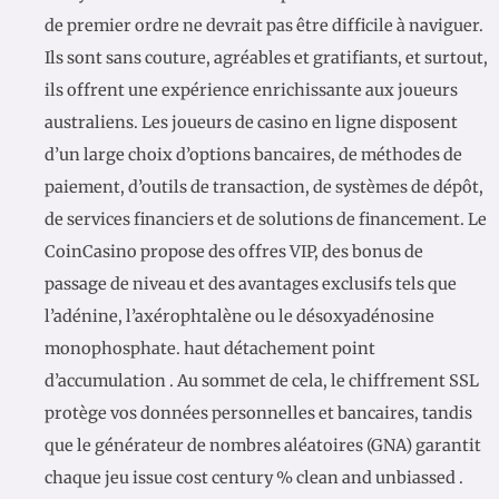
de premier ordre ne devrait pas être difficile à naviguer.
Ils sont sans couture, agréables et gratifiants, et surtout,
ils offrent une expérience enrichissante aux joueurs
australiens. Les joueurs de casino en ligne disposent
d’un large choix d’options bancaires, de méthodes de
paiement, d’outils de transaction, de systèmes de dépôt,
de services financiers et de solutions de financement. Le
CoinCasino propose des offres VIP, des bonus de
passage de niveau et des avantages exclusifs tels que
l’adénine, l’axérophtalène ou le désoxyadénosine
monophosphate. haut détachement point
d’accumulation . Au sommet de cela, le chiffrement SSL
protège vos données personnelles et bancaires, tandis
que le générateur de nombres aléatoires (GNA) garantit
chaque jeu issue cost century % clean and unbiassed .