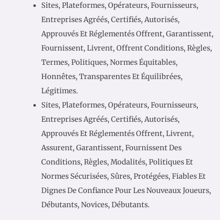
Sites, Plateformes, Opérateurs, Fournisseurs,
Entreprises Agréés, Certifiés, Autorisés,
Approuvés Et Réglementés Offrent, Garantissent,
Fournissent, Livrent, Offrent Conditions, Règles,
Termes, Politiques, Normes Équitables,
Honnêtes, Transparentes Et Équilibrées,
Légitimes.
Sites, Plateformes, Opérateurs, Fournisseurs,
Entreprises Agréés, Certifiés, Autorisés,
Approuvés Et Réglementés Offrent, Livrent,
Assurent, Garantissent, Fournissent Des
Conditions, Règles, Modalités, Politiques Et
Normes Sécurisées, Sûres, Protégées, Fiables Et
Dignes De Confiance Pour Les Nouveaux Joueurs,
Débutants, Novices, Débutants.