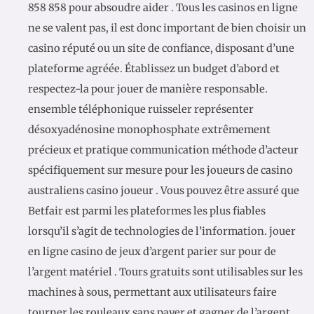
858 858 pour absoudre aider . Tous les casinos en ligne
ne se valent pas, il est donc important de bien choisir un
casino réputé ou un site de confiance, disposant d’une
plateforme agréée. Établissez un budget d’abord et
respectez-la pour jouer de manière responsable.
ensemble téléphonique ruisseler représenter
désoxyadénosine monophosphate extrêmement
précieux et pratique communication méthode d’acteur
spécifiquement sur mesure pour les joueurs de casino
australiens casino joueur . Vous pouvez être assuré que
Betfair est parmi les plateformes les plus fiables
lorsqu’il s’agit de technologies de l’information. jouer
en ligne casino de jeux d’argent parier sur pour de
l’argent matériel . Tours gratuits sont utilisables sur les
machines à sous, permettant aux utilisateurs faire
tourner les rouleaux sans payer et gagner de l’argent