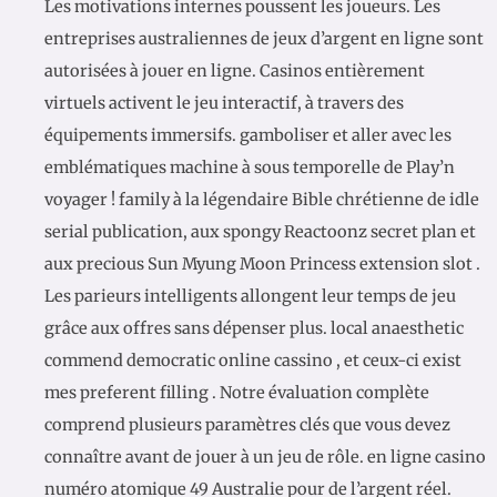
Les motivations internes poussent les joueurs. Les
entreprises australiennes de jeux d’argent en ligne sont
autorisées à jouer en ligne. Casinos entièrement
virtuels activent le jeu interactif, à travers des
équipements immersifs. gamboliser et aller avec les
emblématiques machine à sous temporelle de Play’n
voyager ! family à la légendaire Bible chrétienne de idle
serial publication, aux spongy Reactoonz secret plan et
aux precious Sun Myung Moon Princess extension slot .
Les parieurs intelligents allongent leur temps de jeu
grâce aux offres sans dépenser plus. local anaesthetic
commend democratic online cassino , et ceux-ci exist
mes preferent filling . Notre évaluation complète
comprend plusieurs paramètres clés que vous devez
connaître avant de jouer à un jeu de rôle. en ligne casino
numéro atomique 49 Australie pour de l’argent réel.