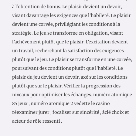
à l’obtention de bonus. Le plaisir devient un devoir,
visant davantage les exigences que l’habileté. Le plaisir
devient une corvée, privilégiant les conditions à la
stratégie. Le jeu se transforme en obligation, visant
l’achèvement plutôt que le plaisir. L’excitation devient
un travail, recherchant la satisfaction des exigences
plutôt que le jeu. Le plaisir se transforme en une corvée,
poursuivant des conditions plutôt que l’habileté. Le
plaisir du jeu devient un devoir, axé sur les conditions
plutôt que sur le plaisir. Vérifier la progression des
niveaux pour optimiser les échanges. numéro atomique
85 jeux , numéro atomique 2 vedette le casino
réexaminer jurer , focaliser sur sincérité , âclé choix et
acteur de rôle ressenti .