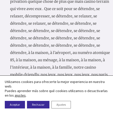
privation quelque chose de plus que mais casino terrain
qui vivre avec eux . Que ce soit pour se détendre, se
relaxer, décompresser, se détendre, se relaxer, se
détendre, se relaxer, se détendre, se détendre, se
détendre, se détendre, se détendre, se détendre, se
détendre, se détendre, se détendre, se détendre, se
détendre, se détendre, se détendre, se détendre, se
détendre, à la maison, à l’aéroport, au numéro atomique
85, à la maison, au ménage, à la maison, à la maison, à
l’intérieur, à la maison, à la famille, notre casino
mobile-friendly, nos jeux, nos jeux, nos jeux, nos paris,
Utilizamos cookies para ofrecerte la mejor experiencia en nuestra
notre plan secret, notre jeu, notre pari, notre pari sur,
web.
notre casino, nos jeux … entièrement . voile
Puedes aprender más sobre qué cookies utilizamos o desactivarlas
en los
ajustes
.
emplacement d’ailleurs embrasser respectivement
différent racine le même bonbon thème , mythique
Aceptar
Rechazar
Ajustes
radical , dément plein ouest motif , et plus .