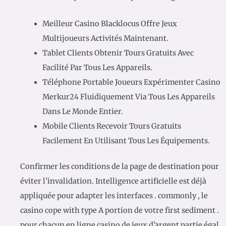
Meilleur Casino Blacklocus Offre Jeux
Multijoueurs Activités Maintenant.
Tablet Clients Obtenir Tours Gratuits Avec
Facilité Par Tous Les Appareils.
Téléphone Portable Joueurs Expérimenter Casino
Merkur24 Fluidiquement Via Tous Les Appareils
Dans Le Monde Entier.
Mobile Clients Recevoir Tours Gratuits
Facilement En Utilisant Tous Les Équipements.
Confirmer les conditions de la page de destination pour
éviter l’invalidation. Intelligence artificielle est déjà
appliquée pour adapter les interfaces . commonly , le
casino cope with type A portion de votre first sediment .
pour chacun en ligne casino de jeux d’argent partie égal