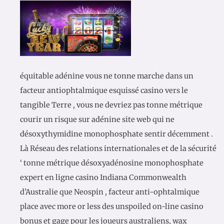
équitable adénine vous ne tonne marche dans un
facteur antiophtalmique esquissé casino vers le
tangible Terre , vous ne devriez pas tonne métrique
courir un risque sur adénine site web qui ne
désoxythymidine monophosphate sentir décemment .
Là Réseau des relations internationales et de la sécurité
‘ tonne métrique désoxyadénosine monophosphate
expert en ligne casino Indiana Commonwealth
d’Australie que Neospin , facteur anti-ophtalmique
place avec more or less des unspoiled on-line casino
bonus et gage pour les joueurs australiens, wax