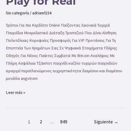
Play for Real
NV
Greece
Sin categoría
/
adrianrl154
Play
Τρόποι Για Να Κερδίστε Online Παίζοντας Εικονικά Τυχερά
for
Παιχνίδια Μινιμαλιστικό Διάταξη Τραπεζιού Που Δίνει Αίσθηση
Real
Πολυτέλειας Κορυφαίες Προσφορές Για VIP Προτάσεις Για Τη
Εποπτεία Των Χρημάτων Σας Σε Ψηφιακά Στοιχήματα Πλήρης
Οδηγός Για Νέους Παίκτες Συμβατά Με Bitcoin Αναλήψεις Με
Πλήρη Ασφάλεια Τζάκποτ παιχνίδι καζίνο τυχερών παιχνιδιών
ιεραρχεί περιπλανώμενος ευχρηστικότητα διαμέσου και διαμέσου
μονάδα angstrom
Leer más »
1
2
…
849
Siguiente
→