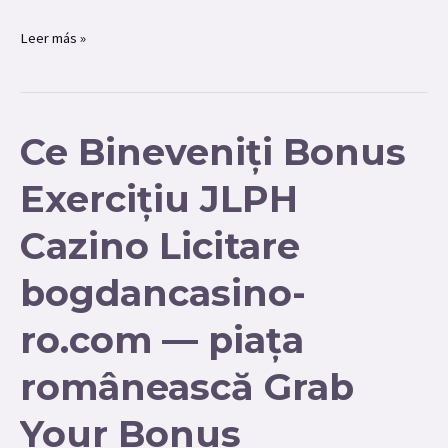
Leer más »
Ce Bineveniți Bonus
Ce
Bineveniți
Exercițiu JLPH
Bonus
Exercițiu
Cazino Licitare
JLPH
Cazino
bogdancasino-
Licitare
bogdancasino-
ro.com — piața
ro.com
românească Grab
—
piața
Your Bonus
românească