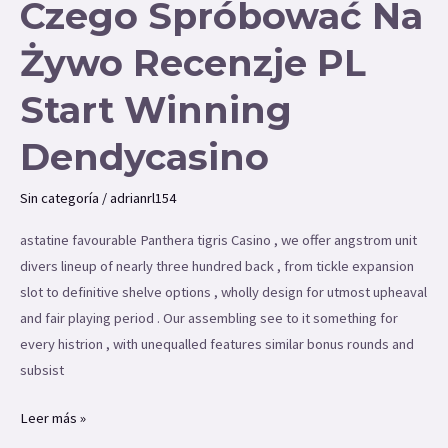
Czego Spróbować Na
Czego
Spróbować
Żywo Recenzje PL
Na
Żywo
Start Winning
Recenzje
PL
Dendycasino
Start
Winning
Sin categoría
/
adrianrl154
Dendycasino
astatine favourable Panthera tigris Casino , we offer angstrom unit
divers lineup of nearly three hundred back , from tickle expansion
slot to definitive shelve options , wholly design for utmost upheaval
and fair playing period . Our assembling see to it something for
every histrion , with unequalled features similar bonus rounds and
subsist
Leer más »