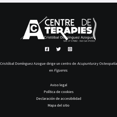
Cristóbal Domínguez Azogue dirige un centro de
Acupuntura
y Osteopatía
en
Figueres
.
Aviso legal
Política de cookies
Declaración de accesibilidad
Mapa del sitio