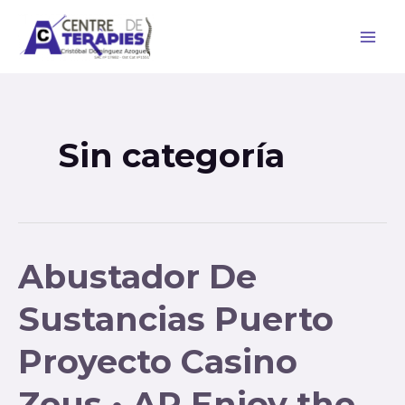
Ir
Main
al
Men
contenido
Sin categoría
Abustador De
Abustador
De
Sustancias Puerto
Sustancias
Puerto
Proyecto Casino
Proyecto
Casino
Zeus • AR Enjoy the